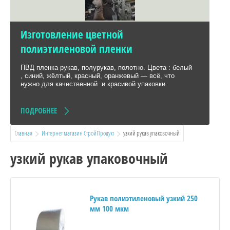
Изготовление цветной
полиэтиленовой пленки
ПВД пленка рукав, полурукав, полотно. Цвета : белый
, синий, жёлтый, красный, оранжевый — всё, что
нужно для качественной и красивой упаковки.
ПОДРОБНЕЕ
Главная
Интернет магазин СтройПродукт
  узкий рукав упаковочный
узкий рукав упаковочный
Рукав полиэтиленовый узкий 250
мм 100 мкм