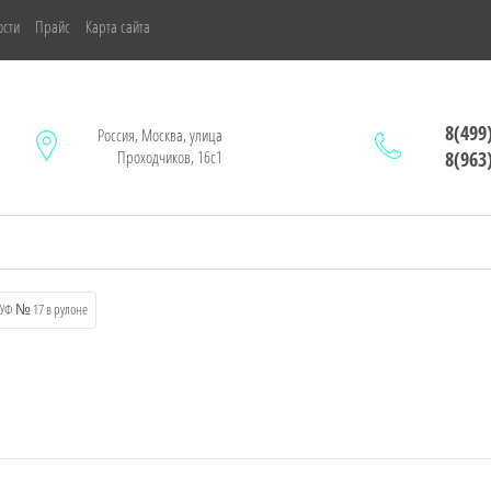
ости
Прайс
Карта сайта
8(499
Россия, Москва, улица
Проходчиков, 16с1
8(963
СУФ № 17 в рулоне