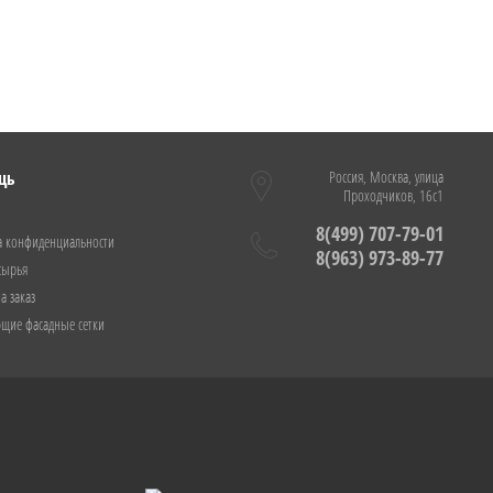
щь
Россия, Москва, улица
Проходчиков, 16с1
8(499) 707-79-01
а конфиденциальности
8(963) 973-89-77
сырья
а заказ
щие фасадные сетки