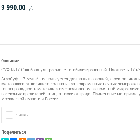
9 990.00
руб.
Описание
СУФ №17-Спанбонд ультрафиолет стабилизированный. Плотность 17 г/м
АгроСуф 17 белый - используется для защиты овощей, фруктов, ягод и
кустарников от палящего солнца и кратковременных ночных заморозков (
теплопроводность материала обеспечивают благоприятный микроклима
насекомых-вредителей, птиц, а также от града. Применение материала
Москолской области и России.
Сравнить
Поделиться