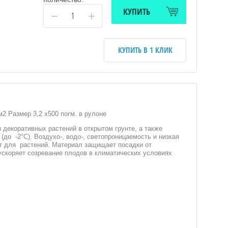
КУПИТЬ
−
+
КУПИТЬ В 1 КЛИК
2 Размер 3,2 х500 погм. в рулоне
 декоративных растений в открытом грунте, а также
до -2°С). Воздухо-, водо-, светопроницаемость и низкая
т для растений. Материал защищает посадки от
 ускоряет созревание плодов в климатических условиях