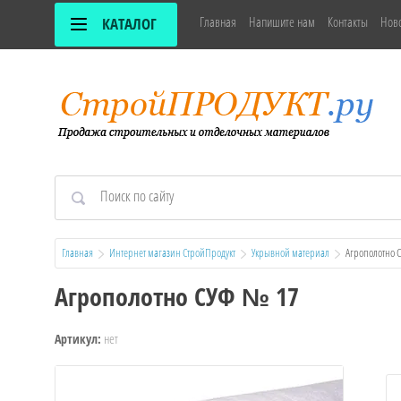
Главная
Напишите нам
Контакты
Нов
КАТАЛОГ
Главная
Интернет магазин СтройПродукт
Укрывной материал
  Агрополотно 
Агрополотно СУФ № 17
нет
Артикул: